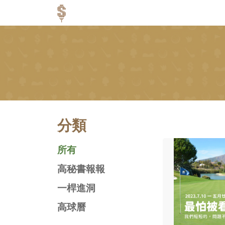
分類
所有
高秘書報報
一桿進洞
高球曆