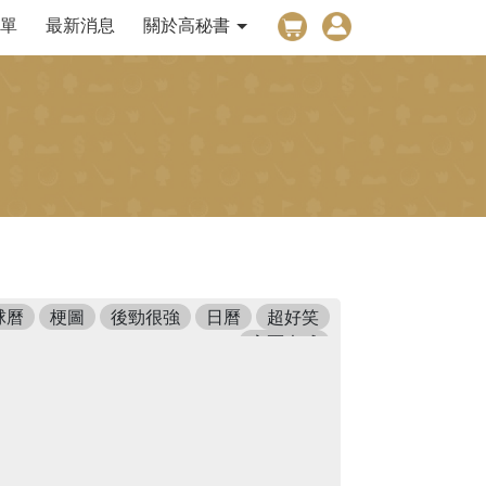
單
最新消息
關於高秘書
球曆
梗圖
後勁很強
日曆
超好笑
高爾夫球