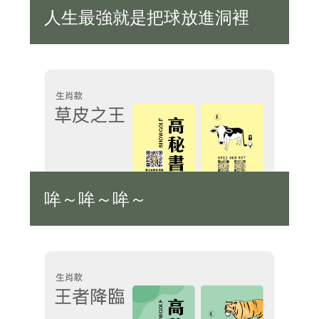
人生最強就是把球放進洞裡
哞～哞～哞～