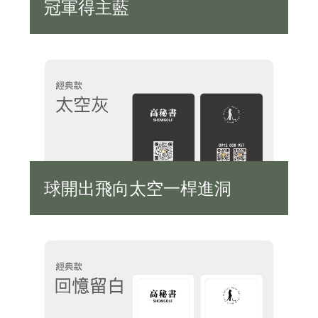
冠軍得主藍
球開出飛向太空一桿進洞