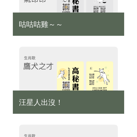
咕咕咕雞～～
汪星人出沒！