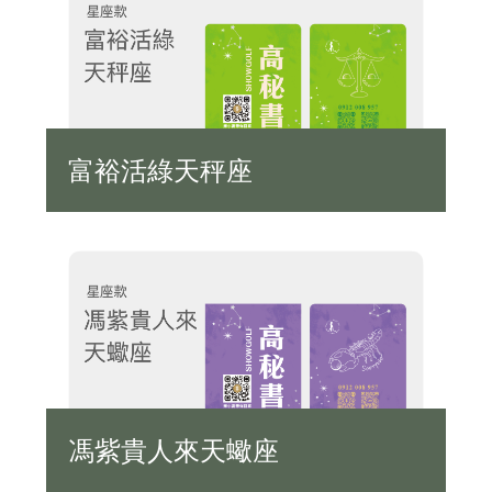
富裕活綠天秤座
馮紫貴人來天蠍座