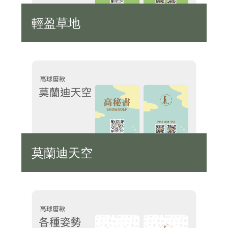
輕盈草地
莫蘭迪天空