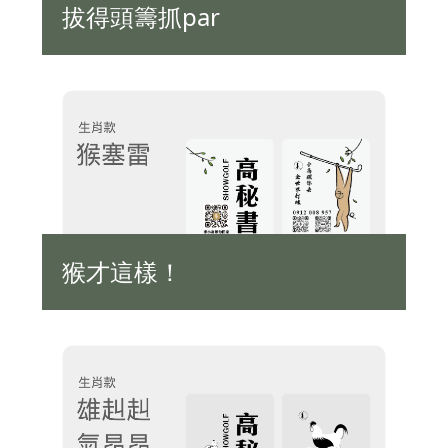
拔得頭籌抓par
猴才這樣！