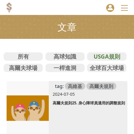
文章
所有
高球知識
USGA規則
高爾夫球場
一桿進洞
全球百大球場
tag:
高維基
高爾夫規則
2024-07-05
高爾夫規則25. 身心障球員適用的調整規則