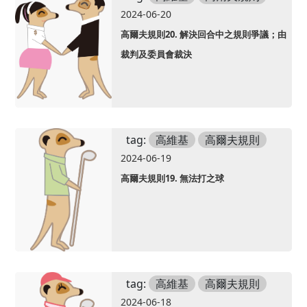
2024-06-20
高爾夫規則20. 解決回合中之規則爭議；由
裁判及委員會裁決
tag:
高維基
高爾夫規則
2024-06-19
高爾夫規則19. 無法打之球
tag:
高維基
高爾夫規則
2024-06-18